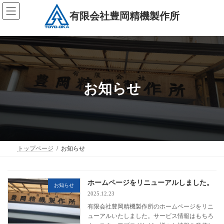
コ
ナ
ン
ビ
有限会社豊岡精機製作所
テ
ゲ
ン
ー
ツ
シ
へ
ョ
ス
ン
キ
に
ッ
移
お知らせ
プ
動
トップページ
お知らせ
ホームページをリニューアルしました。
お知らせ
2025.12.23
有限会社豊岡精機製作所のホームページをリニ
ューアルいたしました。サービス情報はもちろ